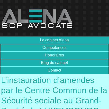
Le cabinet Alena
Compétences
Honoraires
Blog du cabinet
Contact
L’instauration d’amendes
par le Centre Commun de la
Sécurité sociale au Grand-