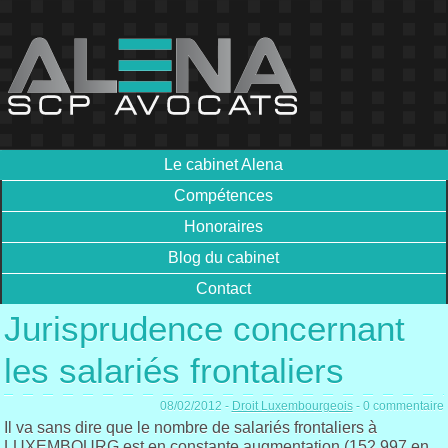
Le cabinet Alena
Compétences
Honoraires
Blog du cabinet
Contact
Jurisprudence concernant
les salariés frontaliers
08/02/2012 -
Droit Luxembourgeois
- 0 commentaire
Il va sans dire que le nombre de salariés frontaliers à
LUXEMBOURG est en constante augmentation (152.997 en