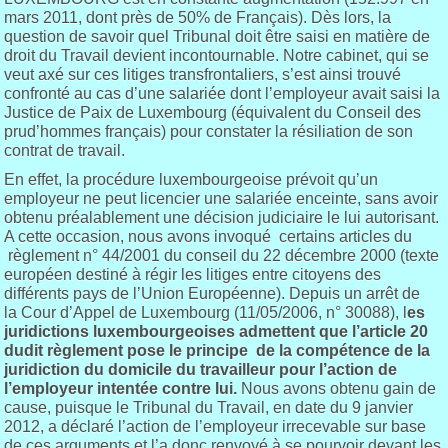
mars 2011, dont près de 50% de Français). Dès lors, la
question de savoir quel Tribunal doit être saisi en matière de
droit du Travail devient incontournable. Notre cabinet, qui se
veut axé sur ces litiges transfrontaliers, s’est ainsi trouvé
confronté au cas d’une salariée dont l’employeur avait saisi la
Justice de Paix de Luxembourg (équivalent du Conseil des
prud’hommes français) pour constater la résiliation de son
contrat de travail.
En effet, la procédure luxembourgeoise prévoit qu’un
employeur ne peut licencier une salariée enceinte, sans avoir
obtenu préalablement une décision judiciaire le lui autorisant.
A cette occasion, nous avons invoqué certains articles du
règlement n° 44/2001 du conseil du 22 décembre 2000 (texte
européen destiné à régir les litiges entre citoyens des
différents pays de l’Union Européenne). Depuis un arrêt de
la Cour d’Appel de Luxembourg (11/05/2006, n° 30088), l
es
juridictions luxembourgeoises admettent que l’article 20
dudit règlement pose le principe de la compétence de la
juridiction du domicile du travailleur pour l’action de
l’employeur intentée contre lui.
Nous avons obtenu gain de
cause, puisque le Tribunal du Travail, en date du 9 janvier
2012, a déclaré l’action de l’employeur irrecevable sur base
de ces arguments et l’a donc renvoyé à se pourvoir devant les