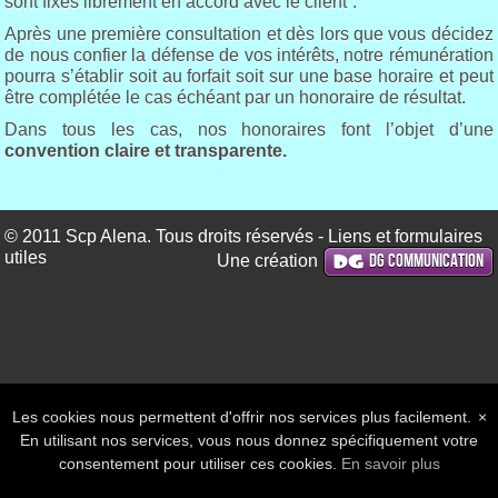
sont fixés librement en accord avec le client”.
Après une première consultation et dès lors que vous décidez
de nous confier la défense de vos intérêts, notre rémunération
pourra s’établir soit au forfait soit sur une base horaire et peut
être complétée le cas échéant par un honoraire de résultat.
Dans tous les cas, nos honoraires font l’objet d’une
convention claire et transparente.
© 2011 Scp Alena. Tous droits réservés -
Liens et formulaires
utiles
DG Communication
Une création
Les cookies nous permettent d'offrir nos services plus facilement.
×
En utilisant nos services, vous nous donnez spécifiquement votre
consentement pour utiliser ces cookies.
En savoir plus