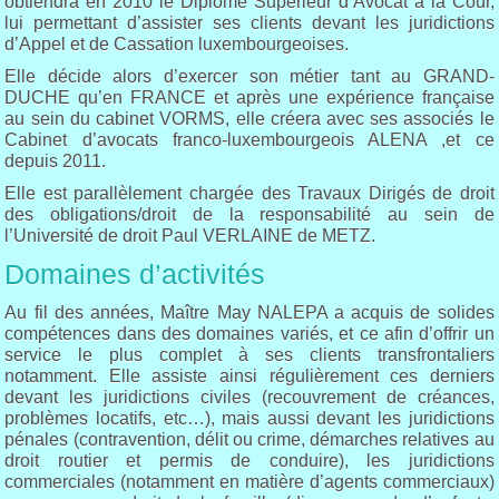
obtiendra en 2010 le Diplôme Supérieur d’Avocat à la Cour,
lui permettant d’assister ses clients devant les juridictions
d’Appel et de Cassation luxembourgeoises.
Elle décide alors d’exercer son métier tant au GRAND-
DUCHE qu’en FRANCE et après une expérience française
au sein du cabinet VORMS, elle créera avec ses associés le
Cabinet d’avocats franco-luxembourgeois ALENA ,et ce
depuis 2011.
Elle est parallèlement chargée des Travaux Dirigés de droit
des obligations/droit de la responsabilité au sein de
l’Université de droit Paul VERLAINE de METZ.
Domaines d’activités
Au fil des années, Maître May NALEPA a acquis de solides
compétences dans des domaines variés, et ce afin d’offrir un
service le plus complet à ses clients transfrontaliers
notamment. Elle assiste ainsi régulièrement ces derniers
devant les juridictions civiles (recouvrement de créances,
problèmes locatifs, etc…), mais aussi devant les juridictions
pénales (contravention, délit ou crime, démarches relatives au
droit routier et permis de conduire), les juridictions
commerciales (notamment en matière d’agents commerciaux)